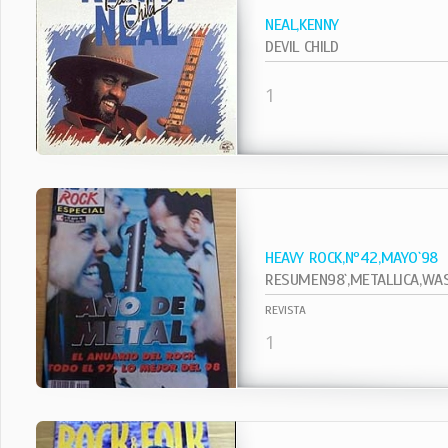
NEAL,KENNY
DEVIL CHILD
1
HEAVY ROCK,Nº42,MAYO`98
RESUMEN98`,METALLICA,WASP
REVISTA
1