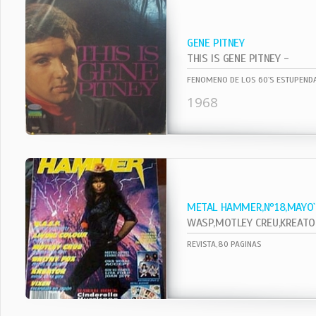
GENE PITNEY
THIS IS GENE PITNEY -
FENOMENO DE LOS 60`S ESTUPENDA
1968
METAL HAMMER,Nº18,MAYO
WASP,MOTLEY CREU,KREATOR,VI
REVISTA,80 PAGINAS