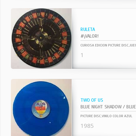
RULETA
#¡VALOR!
CURIOSA EDICION PICTURE DISC,JU
1
TWO OF US
BLUE NIGHT SHADOW / BLUE 
PICTURE DISC,VINILO COLOR AZUL
1985