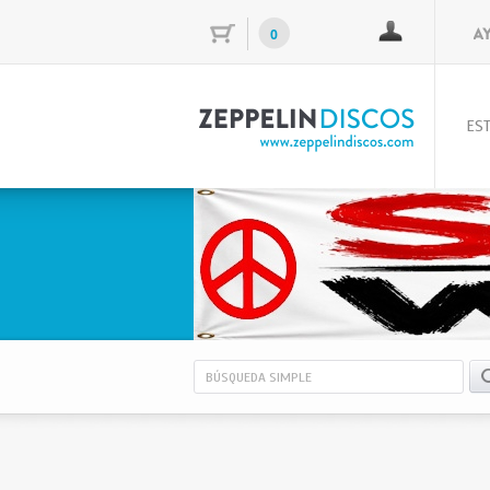
0
EST