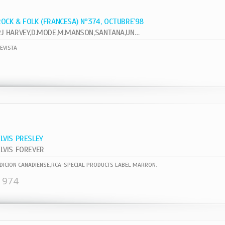
ROCK & FOLK (FRANCESA) Nº374, OCTUBRE`98
PJ HARVEY,D.MODE,M.MANSON,SANTANA,UNKLE
EVISTA
ELVIS PRESLEY
ELVIS FOREVER
DICION CANADIENSE,RCA-SPECIAL PRODUCTS LABEL MARRON.
1974