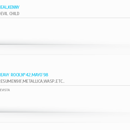
NEAL,KENNY
EVIL CHILD
1
HEAVY ROCK,Nº42,MAYO`98
RESUMEN98`,METALLICA,WASP..ETC..
EVISTA
1