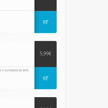
5,99€
JAMES BROWN, DUEÑO INDISCUTIBLE DEL SOUL, CUYAS ÚNICAS INFLUENCIAS FUERON DIOS Y SU FUERZA DE DETERMINACIÓN, JAMES BROWN TOCÓ EN SU DORADA JUVENTUD VARIOS TEMAS DE RHYTHM & BLUES.- HTTP://WWW.FUNKY-STUFF.COM/ "THE GODFATHER OF SOUL" (EL PADRINO DEL SOUL).1 CAN'T GET ANY HARDER CLIVILLES, COLE, HIGGINS ... 3:53 COMPOSED BY: CLIVILLES, COLE, HIGGINS, JACKSON, RAMOS, SCOTT, SMITH 2 JUST DO IT BROWNE, MOWAT, ROMEO 4:37 3 MINE ALL MINE BROWNE, MOWAT, ROMEO 4:15 4 WATCH ME BROWNE, MOWAT, ROMEO 3:58 5 GEORGIA-LINA BROWN, SHERRELL 5:03 6 SHOW ME YOUR FRIENDS BROWNE, MOWAT, ROMEO 5:03 7 EVERYBODY'S GOT A THANG BROWN 3:57 8 HOW LONG BROWNE, MOWAT, ROMEO 5:29 9 MAKE IT FUNKY 2000 BROWN 4:56 10 MOMENTS BROWNE, MOWAT, ROMEO 8:05