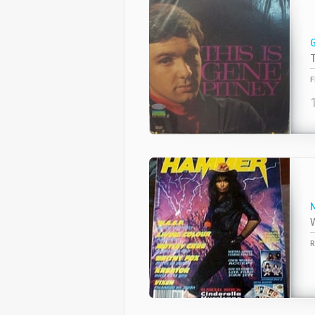
T
F
W
R