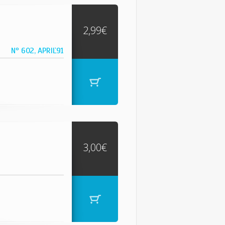
2,99€
Nº 602, APRIL`91
3,00€