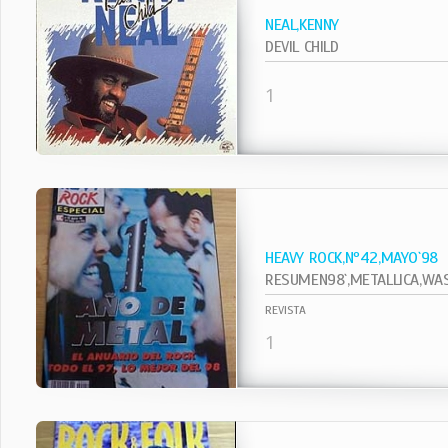
NEAL,KENNY
DEVIL CHILD
1
HEAVY ROCK,Nº42,MAYO`98
RESUMEN98`,METALLICA,WASP
REVISTA
1