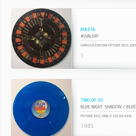
RULETA
#¡VALOR!
CURIOSA EDICION PICTURE DISC,JU
1
TWO OF US
BLUE NIGHT SHADOW / BLUE 
PICTURE DISC,VINILO COLOR AZUL
1985