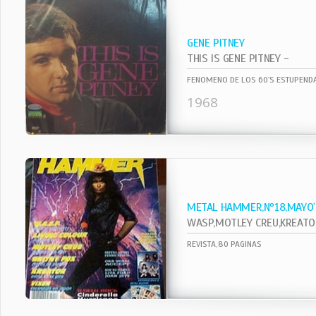
GENE PITNEY
THIS IS GENE PITNEY -
FENOMENO DE LOS 60`S ESTUPENDA
1968
METAL HAMMER,Nº18,MAYO
WASP,MOTLEY CREU,KREATOR,VI
REVISTA,80 PAGINAS