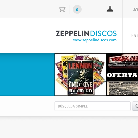
0
EST