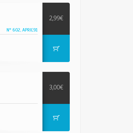
2,99€
Nº 602, APRIL`91
3,00€