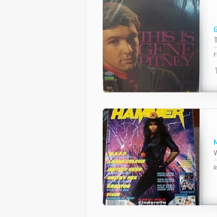
T
F
W
R