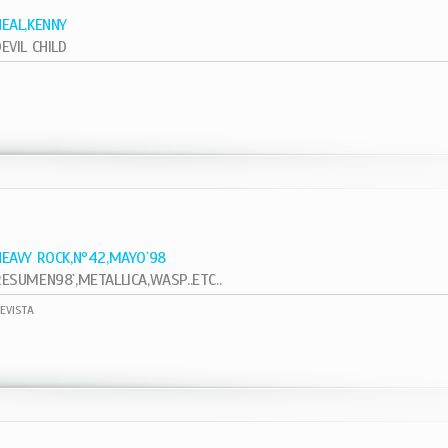
NEAL,KENNY
EVIL CHILD
1
HEAVY ROCK,Nº42,MAYO`98
RESUMEN98`,METALLICA,WASP..ETC..
EVISTA
1