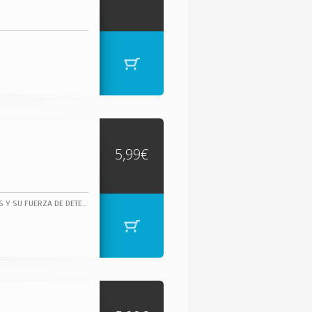
5,99€
JAMES BROWN, DUEÑO INDISCUTIBLE DEL SOUL, CUYAS ÚNICAS INFLUENCIAS FUERON DIOS Y SU FUERZA DE DETERMINACIÓN, JAMES BROWN TOCÓ EN SU DORADA JUVENTUD VARIOS TEMAS DE RHYTHM & BLUES.- HTTP://WWW.FUNKY-STUFF.COM/ "THE GODFATHER OF SOUL" (EL PADRINO DEL SOUL).1 CAN'T GET ANY HARDER CLIVILLES, COLE, HIGGINS ... 3:53 COMPOSED BY: CLIVILLES, COLE, HIGGINS, JACKSON, RAMOS, SCOTT, SMITH 2 JUST DO IT BROWNE, MOWAT, ROMEO 4:37 3 MINE ALL MINE BROWNE, MOWAT, ROMEO 4:15 4 WATCH ME BROWNE, MOWAT, ROMEO 3:58 5 GEORGIA-LINA BROWN, SHERRELL 5:03 6 SHOW ME YOUR FRIENDS BROWNE, MOWAT, ROMEO 5:03 7 EVERYBODY'S GOT A THANG BROWN 3:57 8 HOW LONG BROWNE, MOWAT, ROMEO 5:29 9 MAKE IT FUNKY 2000 BROWN 4:56 10 MOMENTS BROWNE, MOWAT, ROMEO 8:05