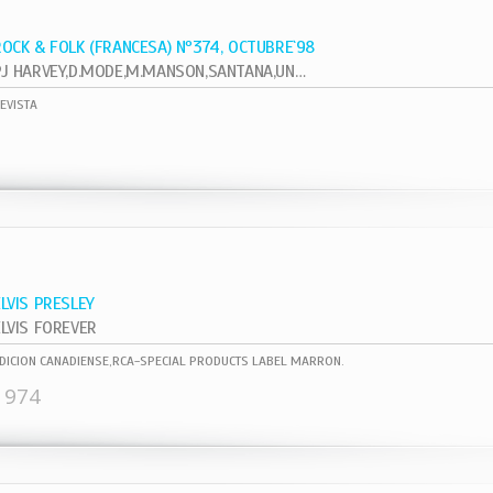
ROCK & FOLK (FRANCESA) Nº374, OCTUBRE`98
PJ HARVEY,D.MODE,M.MANSON,SANTANA,UNKLE
EVISTA
ELVIS PRESLEY
ELVIS FOREVER
DICION CANADIENSE,RCA-SPECIAL PRODUCTS LABEL MARRON.
1974