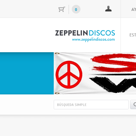
0
EST