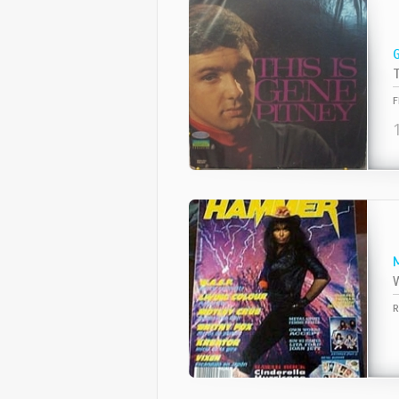
T
F
W
R