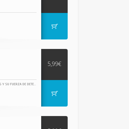
5,99€
JAMES BROWN, DUEÑO INDISCUTIBLE DEL SOUL, CUYAS ÚNICAS INFLUENCIAS FUERON DIOS Y SU FUERZA DE DETERMINACIÓN, JAMES BROWN TOCÓ EN SU DORADA JUVENTUD VARIOS TEMAS DE RHYTHM & BLUES.- HTTP://WWW.FUNKY-STUFF.COM/ "THE GODFATHER OF SOUL" (EL PADRINO DEL SOUL).1 CAN'T GET ANY HARDER CLIVILLES, COLE, HIGGINS ... 3:53 COMPOSED BY: CLIVILLES, COLE, HIGGINS, JACKSON, RAMOS, SCOTT, SMITH 2 JUST DO IT BROWNE, MOWAT, ROMEO 4:37 3 MINE ALL MINE BROWNE, MOWAT, ROMEO 4:15 4 WATCH ME BROWNE, MOWAT, ROMEO 3:58 5 GEORGIA-LINA BROWN, SHERRELL 5:03 6 SHOW ME YOUR FRIENDS BROWNE, MOWAT, ROMEO 5:03 7 EVERYBODY'S GOT A THANG BROWN 3:57 8 HOW LONG BROWNE, MOWAT, ROMEO 5:29 9 MAKE IT FUNKY 2000 BROWN 4:56 10 MOMENTS BROWNE, MOWAT, ROMEO 8:05