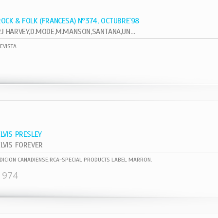
ROCK & FOLK (FRANCESA) Nº374, OCTUBRE`98
PJ HARVEY,D.MODE,M.MANSON,SANTANA,UNKLE
EVISTA
ELVIS PRESLEY
ELVIS FOREVER
DICION CANADIENSE,RCA-SPECIAL PRODUCTS LABEL MARRON.
1974