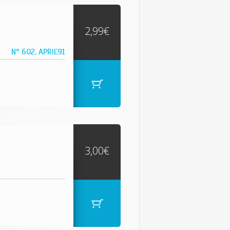
2,99€
Nº 602, APRIL`91
3,00€