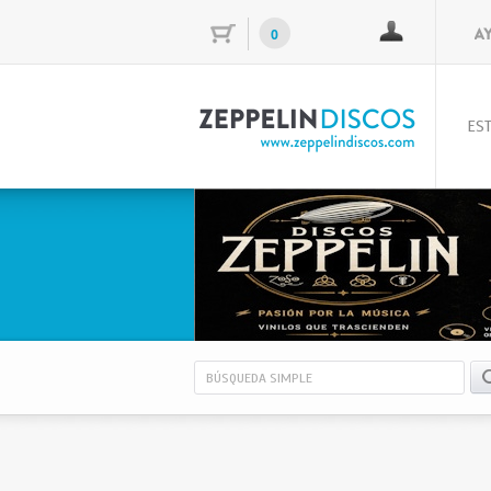
0
EST