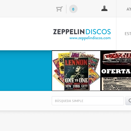
0
EST