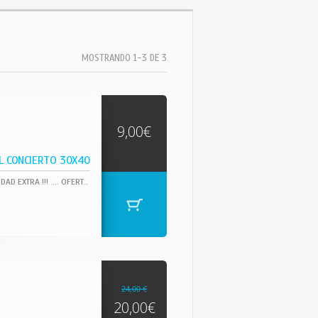
MOSTRANDO 1-3 DE 3
9,00€
L CONCIERTO 30X40
REPRODUCCION DEL HISTORICO CARTEL - CONCIERTO, IMPRESO EN PAPEL GRUESO DE CALIDAD EXTRA !!! .... OFERTA !!! ..COMPRA 4 CARTELES POR SOLO 30 EUR !!! PUEDES ELEGIRLOS ENTRE TODAS LAS REF QUE OFRECEMOS. DECORA LAS PAREDES CON TUS CARTELES, POSTERS FAVORITOS.PARA TAMAÑO A4. 30X40 CM,
24,00 €
20,00€