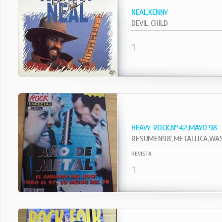
NEAL,KENNY
DEVIL CHILD
1
HEAVY ROCK,Nº42,MAYO`98
RESUMEN98`,METALLICA,WASP
REVISTA
1