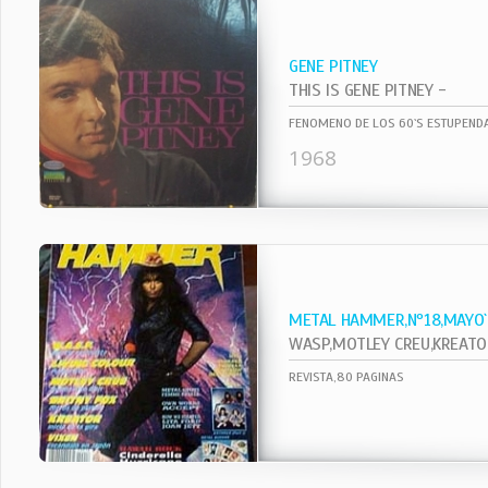
GENE PITNEY
THIS IS GENE PITNEY -
FENOMENO DE LOS 60`S ESTUPENDA
1968
METAL HAMMER,Nº18,MAYO
WASP,MOTLEY CREU,KREATOR,VI
REVISTA,80 PAGINAS