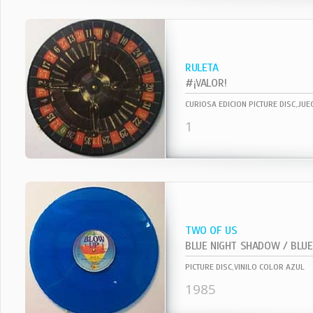
RULETA
#¡VALOR!
CURIOSA EDICION PICTURE DISC,JU
1
TWO OF US
BLUE NIGHT SHADOW / BLUE 
PICTURE DISC,VINILO COLOR AZUL
1985