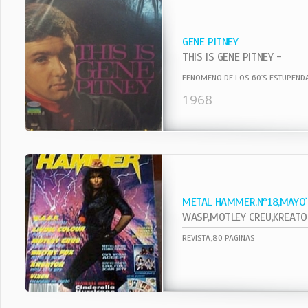
GENE PITNEY
THIS IS GENE PITNEY -
FENOMENO DE LOS 60`S ESTUPENDA
1968
METAL HAMMER,Nº18,MAYO
WASP,MOTLEY CREU,KREATOR,VI
REVISTA,80 PAGINAS