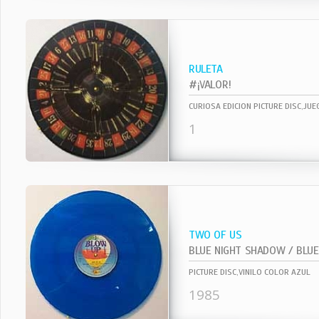
RULETA
#¡VALOR!
CURIOSA EDICION PICTURE DISC,JU
1
TWO OF US
BLUE NIGHT SHADOW / BLUE 
PICTURE DISC,VINILO COLOR AZUL
1985