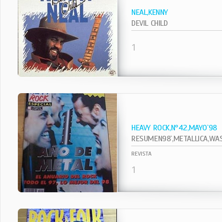
NEAL,KENNY
DEVIL CHILD
1
HEAVY ROCK,Nº42,MAYO`98
RESUMEN98`,METALLICA,WASP
REVISTA
1