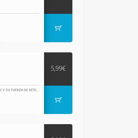
5,99€
JAMES BROWN, DUEÑO INDISCUTIBLE DEL SOUL, CUYAS ÚNICAS INFLUENCIAS FUERON DIOS Y SU FUERZA DE DETERMINACIÓN, JAMES BROWN TOCÓ EN SU DORADA JUVENTUD VARIOS TEMAS DE RHYTHM & BLUES.- HTTP://WWW.FUNKY-STUFF.COM/ "THE GODFATHER OF SOUL" (EL PADRINO DEL SOUL).1 CAN'T GET ANY HARDER CLIVILLES, COLE, HIGGINS ... 3:53 COMPOSED BY: CLIVILLES, COLE, HIGGINS, JACKSON, RAMOS, SCOTT, SMITH 2 JUST DO IT BROWNE, MOWAT, ROMEO 4:37 3 MINE ALL MINE BROWNE, MOWAT, ROMEO 4:15 4 WATCH ME BROWNE, MOWAT, ROMEO 3:58 5 GEORGIA-LINA BROWN, SHERRELL 5:03 6 SHOW ME YOUR FRIENDS BROWNE, MOWAT, ROMEO 5:03 7 EVERYBODY'S GOT A THANG BROWN 3:57 8 HOW LONG BROWNE, MOWAT, ROMEO 5:29 9 MAKE IT FUNKY 2000 BROWN 4:56 10 MOMENTS BROWNE, MOWAT, ROMEO 8:05