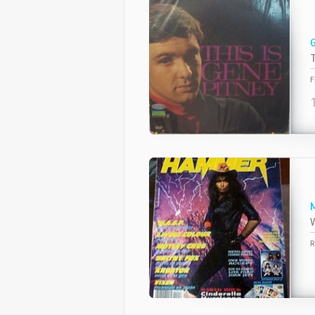
T
F
W
R