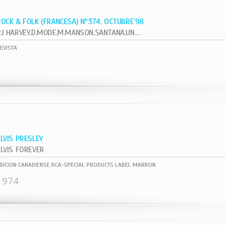
ROCK & FOLK (FRANCESA) Nº374, OCTUBRE`98
PJ HARVEY,D.MODE,M.MANSON,SANTANA,UNKLE
EVISTA
ELVIS PRESLEY
ELVIS FOREVER
DICION CANADIENSE,RCA-SPECIAL PRODUCTS LABEL MARRON.
1974