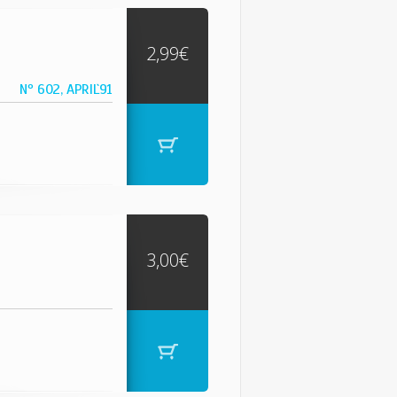
2,99€
Nº 602, APRIL`91
3,00€