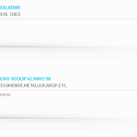
NEAL,KENNY
EVIL CHILD
1
HEAVY ROCK,Nº42,MAYO`98
RESUMEN98`,METALLICA,WASP..ETC..
EVISTA
1