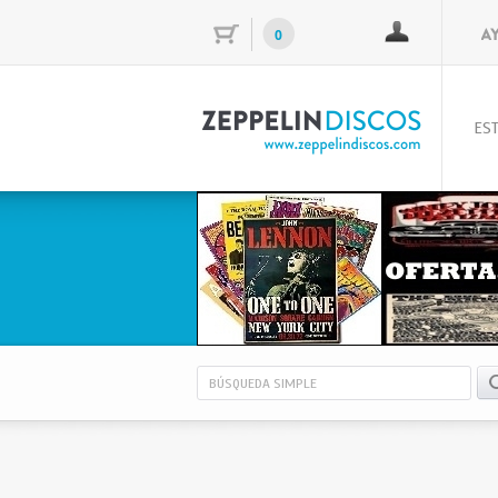
0
EST