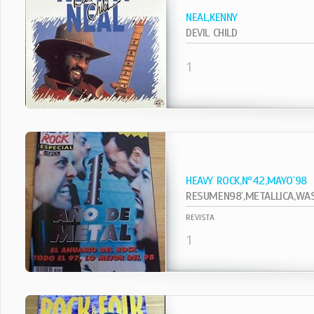
NEAL,KENNY
DEVIL CHILD
1
HEAVY ROCK,Nº42,MAYO`98
RESUMEN98`,METALLICA,WASP
REVISTA
1