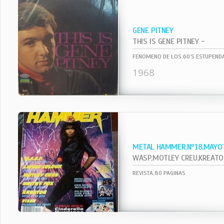
GENE PITNEY
THIS IS GENE PITNEY -
FENOMENO DE LOS 60`S ESTUPENDA
1968
METAL HAMMER,Nº18,MAYO
WASP,MOTLEY CREU,KREATOR,VI
REVISTA,80 PAGINAS