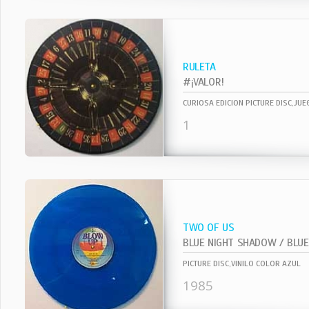
RULETA
#¡VALOR!
CURIOSA EDICION PICTURE DISC,JU
1
TWO OF US
BLUE NIGHT SHADOW / BLUE 
PICTURE DISC,VINILO COLOR AZUL
1985