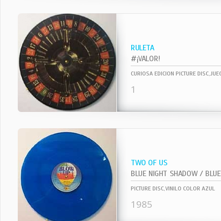
RULETA
#¡VALOR!
CURIOSA EDICION PICTURE DISC,JU
1
TWO OF US
BLUE NIGHT SHADOW / BLUE 
PICTURE DISC,VINILO COLOR AZUL
1985