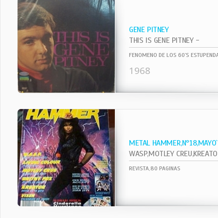
GENE PITNEY
THIS IS GENE PITNEY -
FENOMENO DE LOS 60`S ESTUPENDA
1968
METAL HAMMER,Nº18,MAYO
WASP,MOTLEY CREU,KREATOR,VI
REVISTA,80 PAGINAS