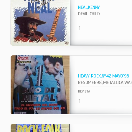
NEAL,KENNY
DEVIL CHILD
1
HEAVY ROCK,Nº42,MAYO`98
RESUMEN98`,METALLICA,WASP
REVISTA
1