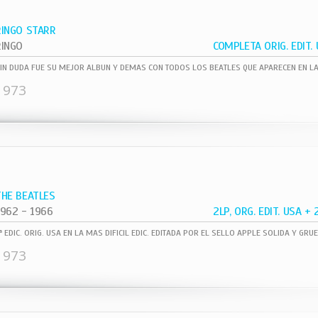
RINGO STARR
RINGO
1973
THE BEATLES
1962 - 1966
1973