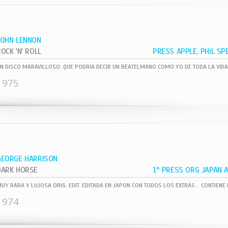
JOHN LENNON
OCK 'N' ROLL
1975
GEORGE HARRISON
DARK HORSE
1974