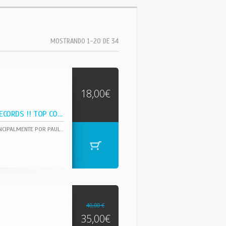
MOSTRANDO 1-20 DE 34
18,00€
RARA EDIT UK APPLE RECORDS !! TOP COPY !!
«GET BACK» ES UNA CANCIÓN DE LA BANDA DE ROCK BRITÁNICA THE BEATLES, ESCRITA PRINCIPALMENTE POR PAUL MCCARTNEY (ACREDITADA A LENNON/MCCARTNEY). EL SENCILLO FUE LANZADO EL 11 DE ABRIL DE 1969 Y LOS CRÉDITOS SON COMPARTIDOS CON BILLY PRESTON.3​ TAMBIÉN ES LA ÚLTIMA PISTA DEL ÁLBUM LET IT BE LANZADO EN 1970. EL SENCILLO ALCANZÓ EL Nº 1 EN EL REINO UNIDO, ESTADOS UNIDOS, CANADÁ, AUSTRALIA, FRANCIA, ALEMANIA FEDERAL Y EN MÉXICO, SIENDO EL ÚNICO SENCILLO (JUNTO CON EL LADO B "DON'T LET ME DOWN") DONDE COMPARTEN CRÉDITOS CON OTROS ARTISTAS (PRESTON).
40,00 €
35,00€