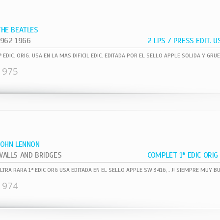
THE BEATLES
1962 1966
1975
JOHN LENNON
WALLS AND BRIDGES
1974