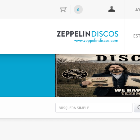
0
EST