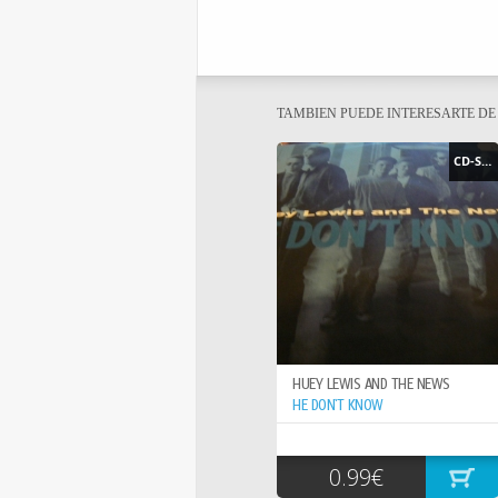
TAMBIEN PUEDE INTERESARTE D
CD-SINGLE
HUEY LEWIS AND THE NEWS
HE DON`T KNOW
0.99€