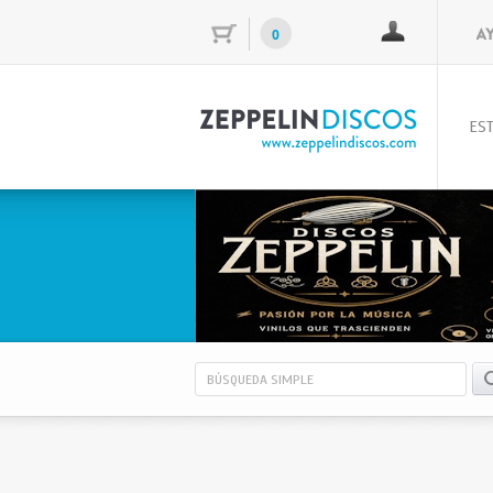
0
EST