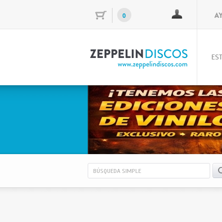
0
EST