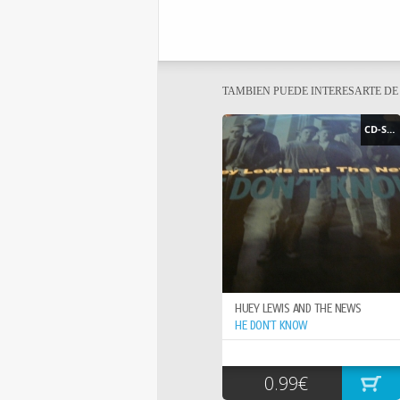
TAMBIEN PUEDE INTERESARTE D
CD-SINGLE
HUEY LEWIS AND THE NEWS
HE DON`T KNOW
0.99€