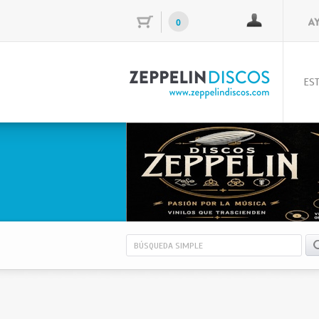
0
EST