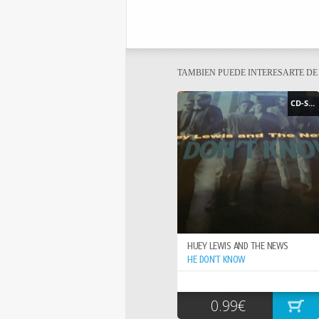
TAMBIEN PUEDE INTERESARTE D
CD-SINGLE
HUEY LEWIS AND THE NEWS
HE DON`T KNOW
0.99€