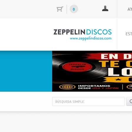
0
EST