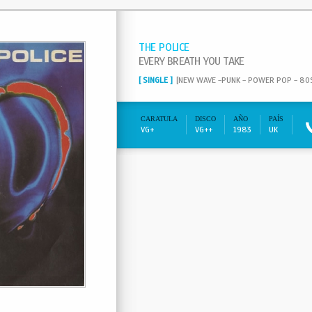
THE POLICE
EVERY BREATH YOU TAKE
[ SINGLE ]
[NEW WAVE -PUNK - POWER POP - 80
CARATULA
DISCO
AÑO
PAÍS
VG+
VG++
1983
UK