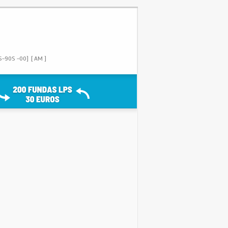
S-90S -00]
[ AM ]