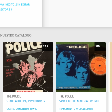
MA INEDITO..SIN EDITAR
ECTORS !!
E NUESTRO CATÁLOGO
CARTEL - POSTER
SINGLE
THE POLICE
THE POLICE
STADE AGILLERA, 1979 BIARRITZ
SPIRIT IN THE MATERIAL WORLD / LOW LIFE
CARTEL CONCIERTO 30X40
TEMA INEDITO !! COLLECTORS