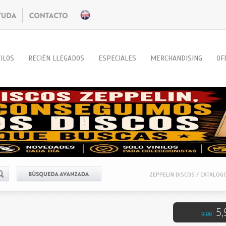
ILOS
RECIÉN LLEGADOS
ESPECIALES
MERCHANDISING
OF
ZEPPELIN DISCOS / CATALOG
5,
9,00