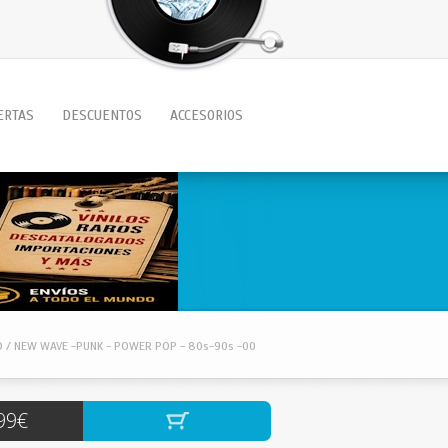
ERTAS
DESCUENTOS
ACCESORIOS
O / NEW WAVE -PUNK - POWER POP - 80s-90s -00
99€