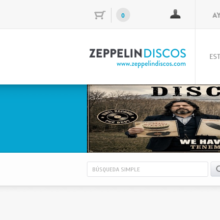
0
EST