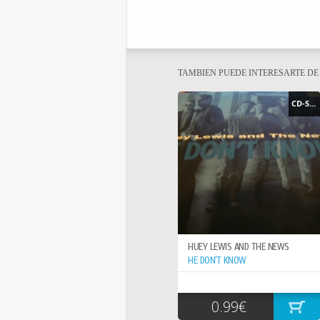
TAMBIEN PUEDE INTERESARTE D
CD-SINGLE
HUEY LEWIS AND THE NEWS
HE DON`T KNOW
0.99€