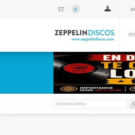
0
EST