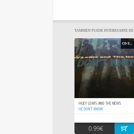
TAMBIEN PUEDE INTERESARTE D
CD-SINGLE
HUEY LEWIS AND THE NEWS
HE DON`T KNOW
0.99€