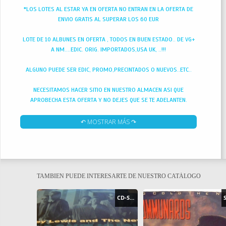
*LOS LOTES AL ESTAR YA EN OFERTA NO ENTRAN EN LA OFERTA DE
ENVIO GRATIS AL SUPERAR LOS 60 EUR
LOTE DE 10 ALBUNES EN OFERTA , TODOS EN BUEN ESTADO.. DE VG+
A NM....EDIC. ORIG. IMPORTADOS,USA UK, ..!!!
ALGUNO PUEDE SER EDIC, PROMO,PRECINTADOS O NUEVOS..ETC..
NECESITAMOS HACER SITIO EN NUESTRO ALMACEN ASI QUE
APROBECHA ESTA OFERTA Y NO DEJES QUE SE TE ADELANTEN.
SI TIENES ALGUNA DUDA O PREGUNTA ENVIANOS UN MAIL
↶ MOSTRAR MÁS ↷
DAVID JOHANSEN-PROMO ( NEW YORK DOLLS ), WAITRESSES,
YARGO, CULTURE CLUB, RESIDENT ALIEN, QUARTERFALSH,
EVERYTHING BUT THE GIRL, ETC.....
TAMBIEN PUEDE INTERESARTE DE NUESTRO CATÁLOGO
CD-SINGLE