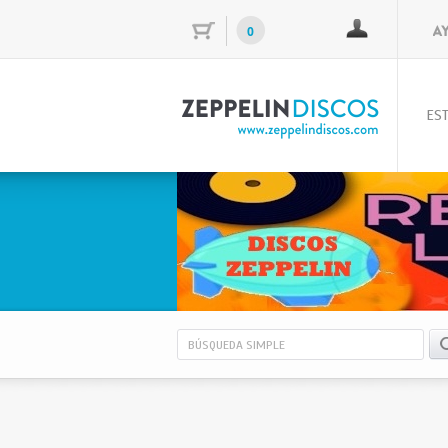
0
EST