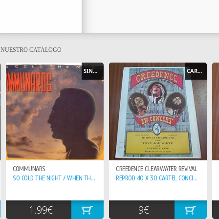
E NUESTRO CATÁLOGO
SINGLE
CARTEL - POSTER
COMMUNARS
CREEDENCE CLEARWATER REVIVAL
SO COLD THE NIGHT / WHEN THE WALLS COME...
REPROD 40 X 30 CARTEL CONCIERTO 15-6- ,
1.99€
9€