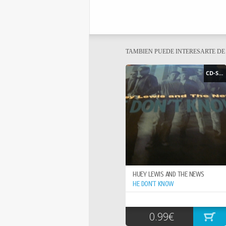
TAMBIEN PUEDE INTERESARTE D
CD-SINGLE
HUEY LEWIS AND THE NEWS
HE DON`T KNOW
0.99€