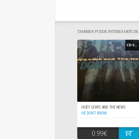
TAMBIEN PUEDE INTERESARTE D
CD-SINGLE
HUEY LEWIS AND THE NEWS
HE DON`T KNOW
0.99€