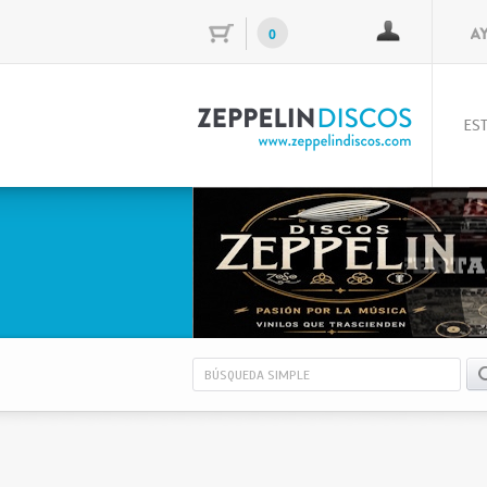
0
EST