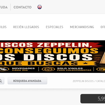
ILOS
RECIÉN LLEGADOS
ESPECIALES
MERCHANDISING
OF
ZEPPELIN DISCOS / CATAL
5,9