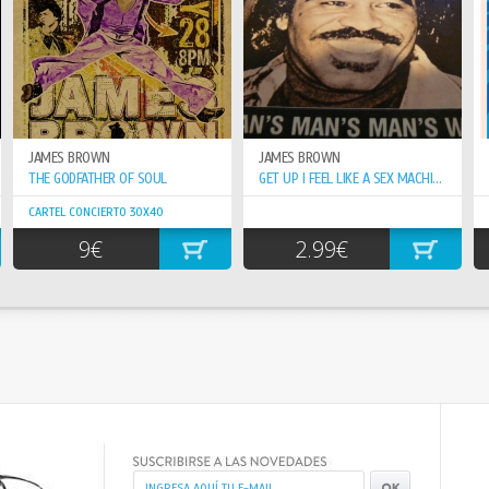
JAMES BROWN
JAMES BROWN
THE GODFATHER OF SOUL
GET UP I FEEL LIKE A SEX MACHINE / IT`S A MAN`S..
CARTEL CONCIERTO 30X40
9€
2.99€