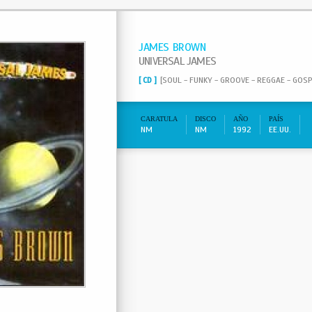
JAMES BROWN
UNIVERSAL JAMES
[ CD ]
[SOUL - FUNKY - GROOVE - REGGAE - GOSP
CARATULA
DISCO
AÑO
PAÍS
NM
NM
1992
EE.UU.