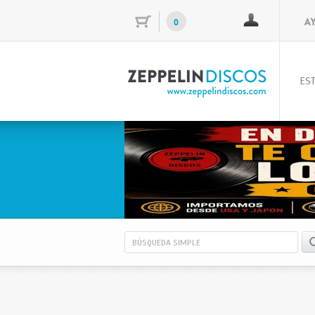
0
EST