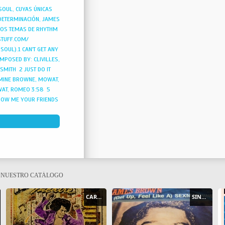
SOUL, CUYAS ÚNICAS
 DETERMINACIÓN, JAMES
IOS TEMAS DE RHYTHM
STUFF.COM/
SOUL).1 CAN'T GET ANY
OMPOSED BY: CLIVILLES,
SMITH 2 JUST DO IT
MINE BROWNE, MOWAT,
AT, ROMEO 3:58 5
HOW ME YOUR FRIENDS
ODY'S GOT A THANG
, ROMEO 5:29 9 MAKE
TS BROWNE, MOWAT,
E NUESTRO CATÁLOGO
CARTEL - POSTER
SINGLE