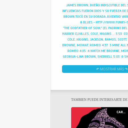
JAMES BROWN, DUEÑO INDISCUTIBLE DEL 
INFLUENCIAS FUERON DIOS Y SU FUERZA DE
BROWN TOCÓ EN SU DORADA JUVENTUD VAR
& BLUES.- HTTP://WWW.FUNKY-
"THE GODFATHER OF SOUL" (EL PADRINO DEL 
HARDER CLIVILLES, COLE, HIGGINS ... 3:53 C
COLE, HIGGINS, JACKSON, RAMOS, SCOTT, 
BROWNE, MOWAT, ROMEO 4:37 3 MINE ALL 
ROMEO 4:15 4 WATCH ME BROWNE, MOW
GEORGIA-LINA BROWN, SHERRELL 5:03 6 S
BROWNE, MOWAT, ROMEO 5:03 7 EVERYB
BROWN 3:57 8 HOW LONG BROWNE, MOWAT
↶ MOSTRAR MÁS ↷
IT FUNKY 2000 BROWN 4:56 10 MOMEN
ROMEO 8:05
TAMBIEN PUEDE INTERESARTE D
CARTEL - POSTER