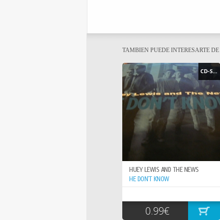
TAMBIEN PUEDE INTERESARTE D
CD-SINGLE
HUEY LEWIS AND THE NEWS
HE DON`T KNOW
0.99€