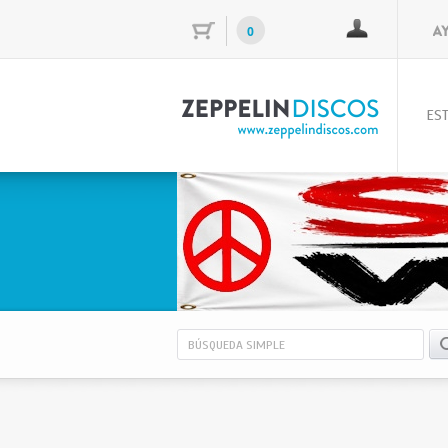
0
EST