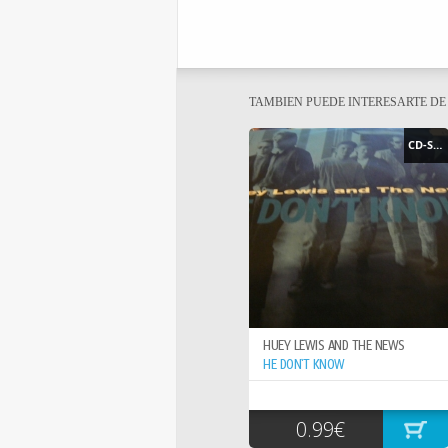
TAMBIEN PUEDE INTERESARTE D
CD-SINGLE
HUEY LEWIS AND THE NEWS
HE DON`T KNOW
0.99€