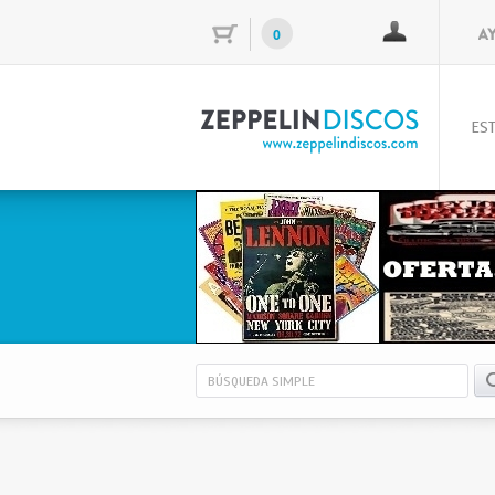
0
EST