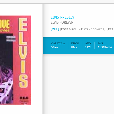
ELVIS PRESLEY
ELVIS FOREVER
[ 2LP ]
[ROCK & ROLL - ELVIS - DOO-WOP]
[ RCA 
CARATULA
DISCO
AÑO
PAÍS
VG++
NM-
1974
AUSTRALIA