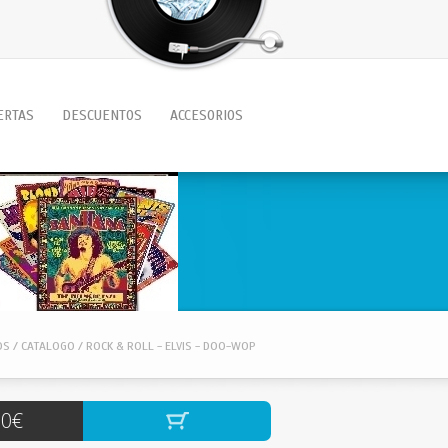
ERTAS
DESCUENTOS
ACCESORIOS
OS / CATALOGO / ROCK & ROLL - ELVIS - DOO-WOP
00€