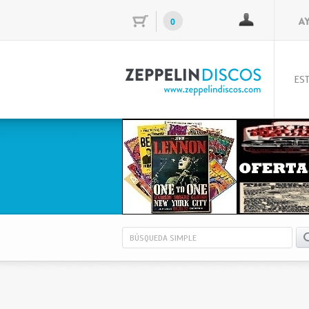
0
EST