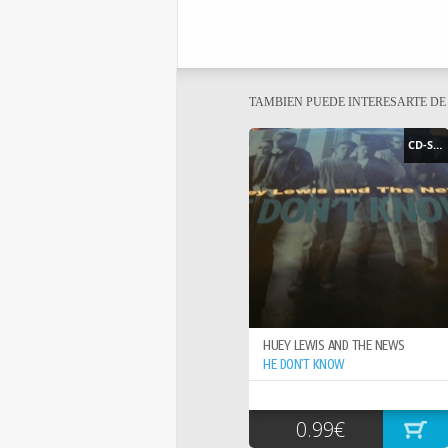
TAMBIEN PUEDE INTERESARTE D
CD-SINGLE
HUEY LEWIS AND THE NEWS
HE DON`T KNOW
0.99€