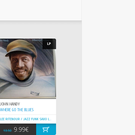
LP
JOHN HANDY
WHERE GO THE BLUES
LEE RITENOUR / JAZZ FUNK SAXO LEGEND !!
9.99€
13.50