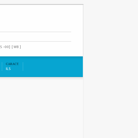
S -00]
[ WB ]
CARACT.
ILS