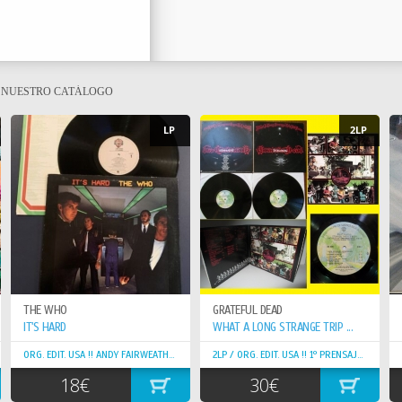
E NUESTRO CATÁLOGO
LP
2LP
THE WHO
GRATEFUL DEAD
IT'S HARD
WHAT A LONG STRANGE TRIP ...
ORG. EDIT. USA !! ANDY FAIRWEATHER !! TOP COPY !!
2LP / ORG. EDIT. USA !! 1º PRENSAJE !! JERRY GARCIA
18€
30€