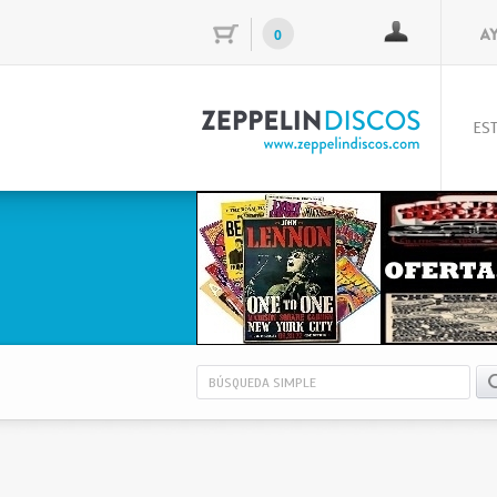
0
EST