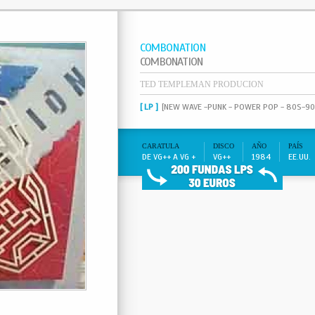
COMBONATION
COMBONATION
TED TEMPLEMAN PRODUCION
[ LP ]
[NEW WAVE -PUNK - POWER POP - 80S-90
CARATULA
DISCO
AÑO
PAÍS
DE VG++ A VG +
VG++
1984
EE.UU.