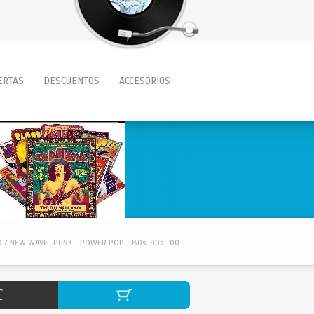
ERTAS
DESCUENTOS
ACCESORIOS
O / NEW WAVE -PUNK - POWER POP - 80s-90s -00
€