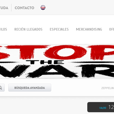
ILOS
RECIÉN LLEGADOS
ESPECIALES
MERCHANDISING
OF
ZEPPELIN
12
14,99