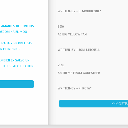
WRITTEN-BY - E. MORRICONE*
S AMANTES DE SONIDOS
3:30
PREDOMINA EL MOG
A3 BIG YELLOW TAXI
TURADA Y SICODELICAS
 EL INTERIOR..
WRITTEN-BY - JONI MITCHELL
AMBIEN EX SALVO UN
2:36
NDO DESCATALOGACION
A4 THEME FROM GODFATHER
WRITTEN-BY - N. ROTA*
↶ MOSTR
2:37
A5 LET'S STAY TOGETHER
WRITTEN-BY - A. GREEN*, A. JACKSON*, W. MITC