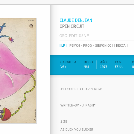
CLAUDE DENJEAN
OPEN CIRCUIT
ORG. EDIT. USA !!
[ LP ]
[PSYCH - PROG - SINFONICO]
[ DECCA ]
CARATULA
DISCO
AÑO
PAÍS
C
VG+
NM-
1973
EE.UU.
G
A1 I CAN SEE CLEARLY NOW
WRITTEN-BY - J. NASH*
2:39
A2 DUCK YOU SUCKER