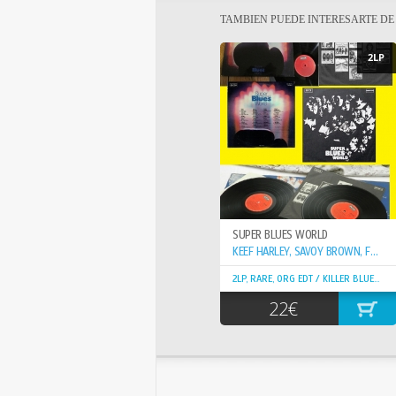
TAMBIEN PUEDE INTERESARTE D
2LP
SUPER BLUES WORLD
KEEF HARLEY, SAVOY BROWN, FRIJID PINK
2LP, RARE, ORG EDT / KILLER BLUES ROCK
22€