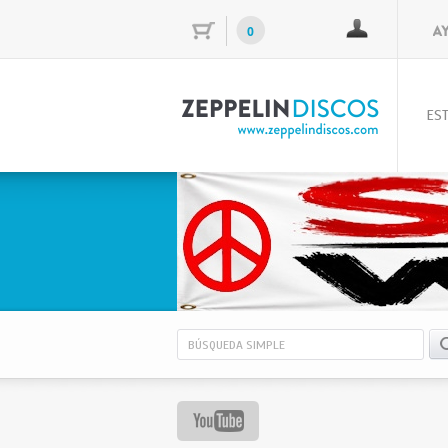
0
EST