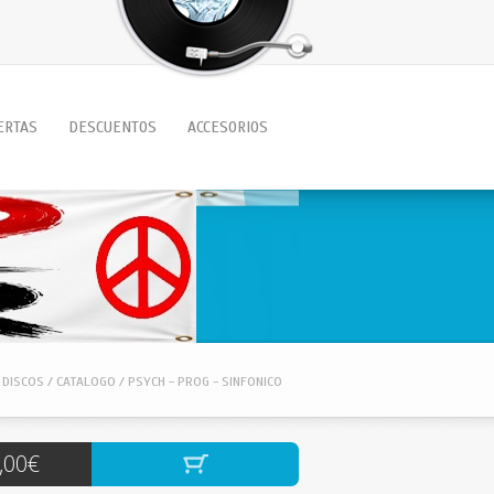
ERTAS
DESCUENTOS
ACCESORIOS
 DISCOS / CATALOGO / PSYCH - PROG - SINFONICO
,00€