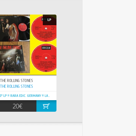
LP
THE ROLLING STONES
THE ROLLING STONES
1º LP !! RARA EDIC. GERMANY !! LABEL ROJO DECCA !!
20€