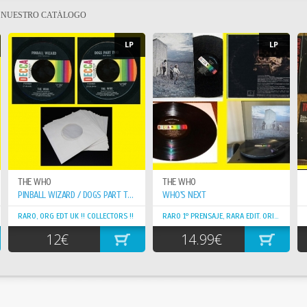
E NUESTRO CATÁLOGO
3:13
LP
LP
B1 KISS THIS
WRITTEN-BY - JOHN LISSAUER
3:00
B2 CE JOUR LA
THE WHO
THE WHO
WRITTEN-BY - CLAUDE DENJEAN
PINBALL WIZARD / DOGS PART TWO
WHO'S NEXT
RARO, ORG EDT UK !! COLLECTORS !!
RARO 1º PRENSAJE, RARA EDIT. ORIG. USA !!
3:06
12€
14.99€
B3 SONG SUNG BLUE
WRITTEN-BY - NEIL DIAMOND