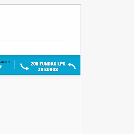
ARACT.
F