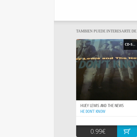
TAMBIEN PUEDE INTERESARTE D
CD-SINGLE
HUEY LEWIS AND THE NEWS
HE DON`T KNOW
0.99€