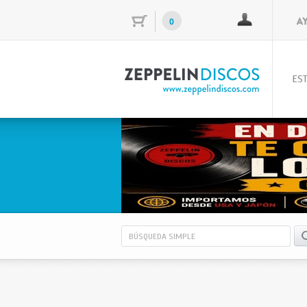
0
EST