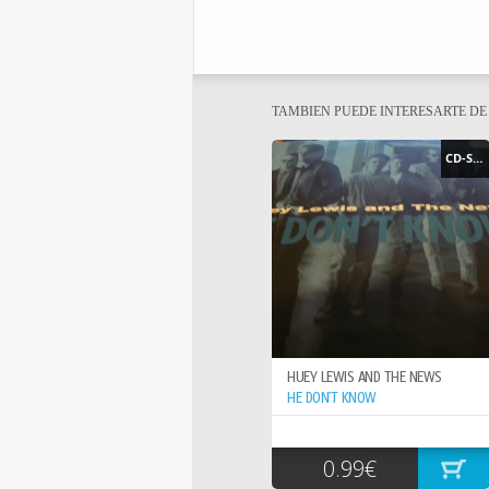
TAMBIEN PUEDE INTERESARTE D
CD-SINGLE
HUEY LEWIS AND THE NEWS
HE DON`T KNOW
0.99€