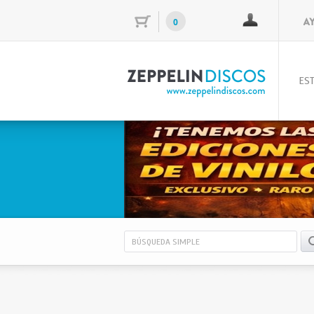
0
EST