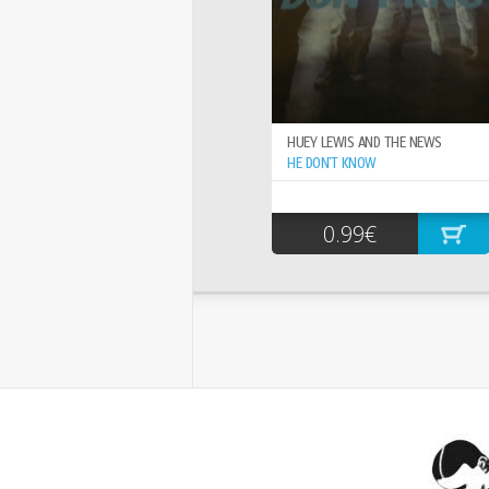
HUEY LEWIS AND THE NEWS
HE DON`T KNOW
0.99€