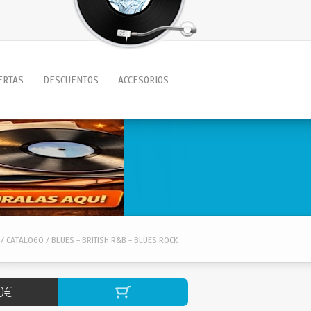
ERTAS
DESCUENTOS
ACCESORIOS
/ CATALOGO / BLUES - BRITISH R&B - BLUES ROCK
0€