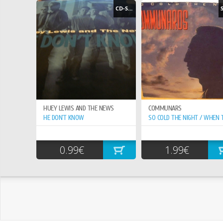
CD-SINGLE
HUEY LEWIS AND THE NEWS
COMMUNARS
HE DON`T KNOW
0.99€
1.99€